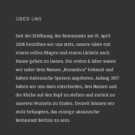
e
r
g
e
ö
ÜBER UNS
f
f
n
e
Seit der Eröffnung des Restaurants am 01. April
t
)
2008 bemühen wir uns stets, unsere Gäste mit
einem vollen Magen und einem Lächeln nach
Hause gehen zu lassen. Die ersten 8 Jahre waren
wir unter dem Namen „Romantica“ bekannt und
haben italienische Speisen angeboten. Anfang 2017
haben wir uns dazu entschieden, den Namen und
die Küche auf den Kopf zu stellen und zurück zu
unseren Wurzeln zu finden. Derzeit können wir
stolz behaupten, das einzige ukrainische
Restaurant Berlins zu sein.