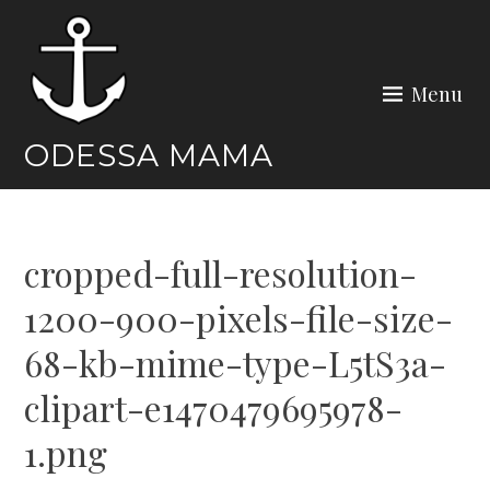
Skip
to
content
Menu
ODESSA MAMA
cropped-full-resolution-
1200-900-pixels-file-size-
68-kb-mime-type-L5tS3a-
clipart-e1470479695978-
1.png