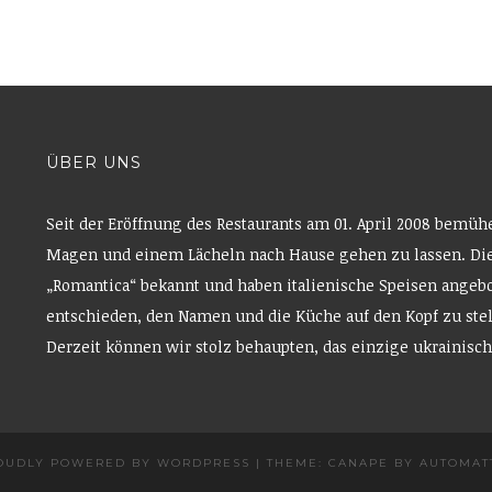
ÜBER UNS
Seit der Eröffnung des Restaurants am 01. April 2008 bemüh
Magen und einem Lächeln nach Hause gehen zu lassen. Die
„Romantica“ bekannt und haben italienische Speisen angebo
entschieden, den Namen und die Küche auf den Kopf zu ste
Derzeit können wir stolz behaupten, das einzige ukrainisch
OUDLY POWERED BY WORDPRESS
|
THEME: CANAPE BY
AUTOMAT