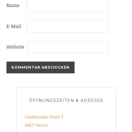
)
n
e
Name
e
t
u
)
e
m
F
e
E-Mail
n
s
t
e
r
Website
g
e
ö
f
f
n
e
t
)
ÖFFNUNGSZEITEN & ADRESSE
Innsbrucker Platz 3
10827 Berlin