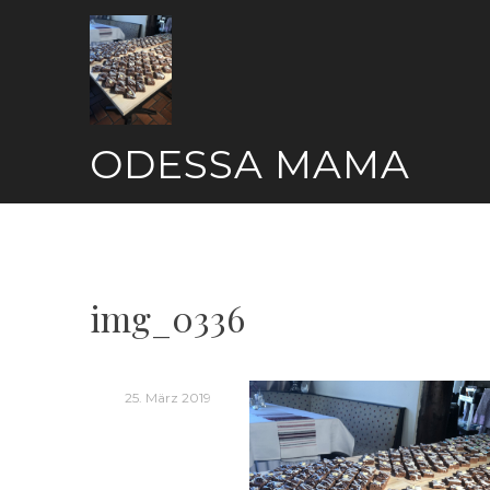
Skip
to
content
ODESSA MAMA
img_0336
25. März 2019