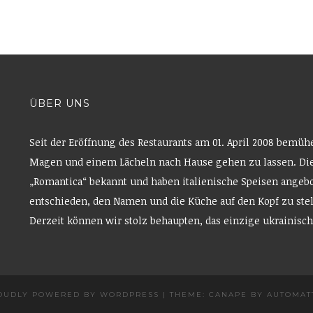
ÜBER UNS
Seit der Eröffnung des Restaurants am 01. April 2008 bemüh
Magen und einem Lächeln nach Hause gehen zu lassen. Die
„Romantica“ bekannt und haben italienische Speisen angebo
entschieden, den Namen und die Küche auf den Kopf zu ste
Derzeit können wir stolz behaupten, das einzige ukrainisch
OUDLY POWERED BY WORDPRESS
|
THEME: CANAPE BY
AUTOMAT