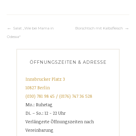
Beitrags-
Salat „Wie bei Mama in
Borschtsch mit Kalbsfleisch
Odessa“
Navigation
ÖFFNUNGSZEITEN & ADRESSE
Innsbrucker Platz 3
10827 Berlin
(030) 781 98 45 / (0176) 747 36 528
Mo.: Ruhetag
Di. – So.: 12 - 22 Uhr
Verlängerte Öffnungszeiten nach
Vereinbarung