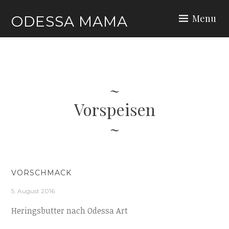
Skip
Menu
ODESSA MAMA
to
content
Vorspeisen
VORSCHMACK
5. August 2016
Heringsbutter nach Odessa Art