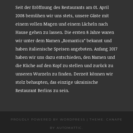
g
e
Seit der Eröffnung des Restaurants am 01. April
ö
f
2008 bemühen wir uns stets, unsere Gäste mit
f
n
einem vollen Magen und einem Lächeln nach
e
t
)
Hause gehen zu lassen. Die ersten 8 Jahre waren
wir unter dem Namen „Romantica“ bekannt und
haben italienische Speisen angeboten. Anfang 2017
haben wir uns dazu entschieden, den Namen und
die Küche auf den Kopf zu stellen und zurück zu
unseren Wurzeln zu finden. Derzeit können wir
stolz behaupten, das einzige ukrainische
Restaurant Berlins zu sein.
PROUDLY POWERED BY WORDPRESS
|
THEME: CANAPE
BY
AUTOMATTIC
.