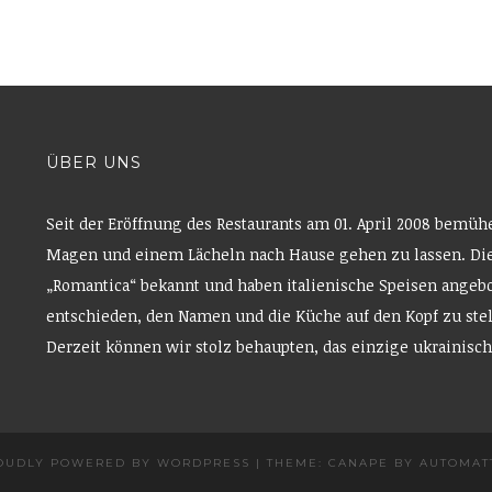
ÜBER UNS
Seit der Eröffnung des Restaurants am 01. April 2008 bemüh
Magen und einem Lächeln nach Hause gehen zu lassen. Die
„Romantica“ bekannt und haben italienische Speisen angebo
entschieden, den Namen und die Küche auf den Kopf zu ste
Derzeit können wir stolz behaupten, das einzige ukrainisch
OUDLY POWERED BY WORDPRESS
|
THEME: CANAPE BY
AUTOMAT