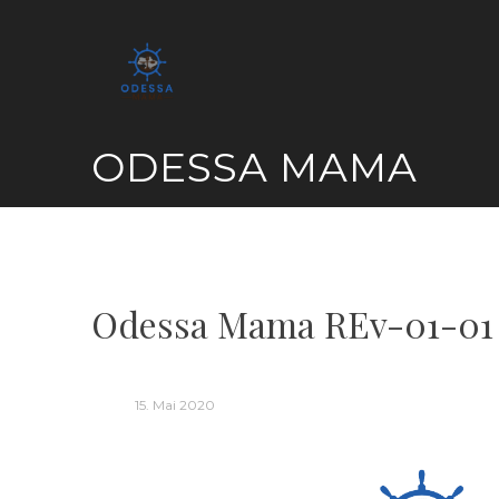
Skip
to
content
ODESSA MAMA
Odessa Mama REv-01-01
15. Mai 2020