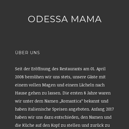
ö
W
g
f
i
e
f
r
ö
n
d
f
e
i
f
ODESSA MAMA
t
n
n
)
n
e
e
t
u
)
e
m
F
e
n
ÜBER UNS
s
t
e
r
g
Seit der Eröffnung des Restaurants am 01. April
e
ö
2008 bemühen wir uns stets, unsere Gäste mit
f
f
einem vollen Magen und einem Lächeln nach
n
e
Hause gehen zu lassen. Die ersten 8 Jahre waren
t
)
wir unter dem Namen „Romantica“ bekannt und
haben italienische Speisen angeboten. Anfang 2017
haben wir uns dazu entschieden, den Namen und
die Küche auf den Kopf zu stellen und zurück zu